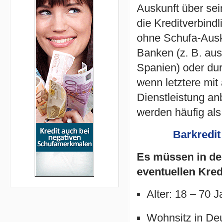
Auskunft über se
die Kreditverbindl
ohne Schufa-Ausku
Banken (z. B. aus
Spanien) oder du
wenn letztere mit
Dienstleistung a
werden häufig als
Barkredit
Es müssen in de
eventuellen Kred
Alter: 18 – 70 J
Wohnsitz in De