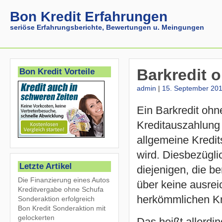
Bon Kredit Erfahrungen
seriöse Erfahrungsberichte, Bewertungen u. Meingungen
Barkredit 
Bon Kredit Vorteile
admin
|
15. September 201
Ein Barkredit ohne
Kreditauszahlung 
allgemeine Kredit
wird. Diesbezüglic
Letzte Artikel
diejenigen, die b
Die Finanzierung eines Autos
über keine ausrei
Kreditvergabe ohne Schufa
herkömmlichen Kr
Sonderaktion erfolgreich
Bon Kredit Sonderaktion mit
gelockerten
Das heißt allerdi