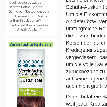
Kreditvoraussetzungen
Schufa-Auskunft d
Barkredit ohne Schufa
Bon Kredit Testbericht vom
Um die Einkommen
Kreditvermittler auf Video
Anbieter bzw. Ver
Ist Bon Kredit seriös?
Kredite mit Bonitätsprüfung
umfangreiche Reih
ohne Schufa Auskunft
die letzten beide
Kopien der laufen
Vereinfachte Kriterien
Kreditgeber zuges
vergewissern, das
um die volle Da
zurückbezahlt zu 
auf seine eigene 
auch nicht groß, 
Der schufafreie Ba
weil jeder Kredita