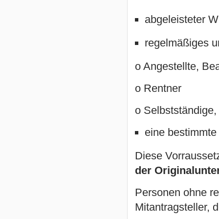
abgeleisteter W
regelmäßiges u
o Angestellte, Be
o Rentner
o Selbstständige, 
eine bestimmt
Diese Vorrausse
der Originalunte
Personen ohne r
Mitantragsteller, 