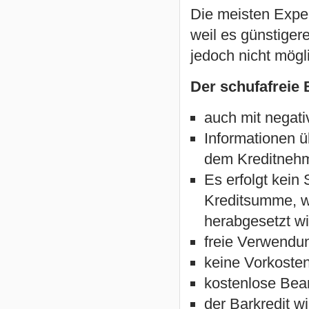
Die meisten Expe
weil es günstigere
jedoch nicht mögl
Der schufafreie 
auch mit negat
Informationen ü
dem Kreditnehm
Es erfolgt kein
Kreditsumme, w
herabgesetzt wi
freie Verwendu
keine Vorkosten
kostenlose Bear
der Barkredit wi