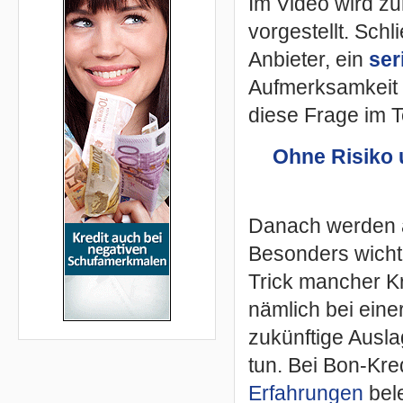
Im Video wird zu
vorgestellt. Schl
Anbieter, ein
ser
Aufmerksamkeit s
diese Frage im T
Ohne Risiko u
Danach werden al
Besonders wichti
Trick mancher Kre
nämlich bei eine
zukünftige Ausl
tun. Bei Bon-Kred
Erfahrungen
bele